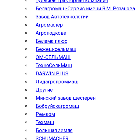
Тульская тракторная компания
Белагромаш-Сервис имени В.М. Рязанова
Завод Автотехнологий
Агромастер
Агроподкова
Белама плюс
Бежецксельмаш
ОМ-СЕЛЬМАШ
ТехноСельМаш
DARWIN PLUS
Лидагропроммаш
Другие
Минский завод шестерен
Бобруйскагромаш
Ремком
Техмаш
Большая земля
SCHUMACHER