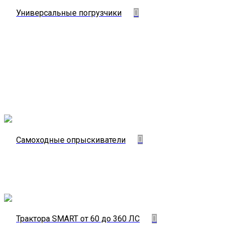
Универсальные погрузчики
Универсальные
Погрузчики
Нестандартное расположение каждого диска на
индивидуальной оси, независимое плавное
регулирование углов атаки дисков в каждом ряде
позволяет наиболее оптимально настроить машину для
работы...
АМКОДОР
Самоходные опрыскиватели
Обработка
растений
Казаньсельмаш
Трактора SMART от 60 до 360 ЛС