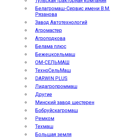
Тульская тракторная компания
Белагромаш-Сервис имени В.М.
Рязанова
Завод Автотехнологий
Агромастер
Агроподкова
Белама плюс
Бежецксельмаш
ОМ-СЕЛЬМАШ
ТехноСельМаш
DARWIN PLUS
Лидагропроммаш
Другие
Минский завод шестерен
Бобруйскагромаш
Ремком
Техмаш
Большая земля