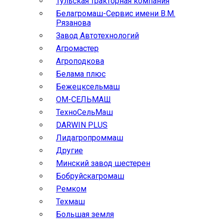
Тульская тракторная компания
Белагромаш-Сервис имени В.М.
Рязанова
Завод Автотехнологий
Агромастер
Агроподкова
Белама плюс
Бежецксельмаш
ОМ-СЕЛЬМАШ
ТехноСельМаш
DARWIN PLUS
Лидагропроммаш
Другие
Минский завод шестерен
Бобруйскагромаш
Ремком
Техмаш
Большая земля