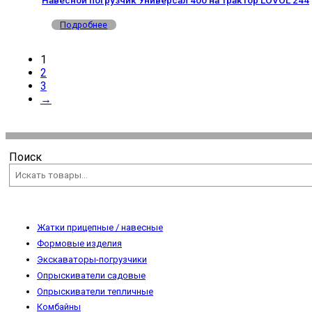
Навесной погрузчик Универсал 400 на трактор LOVOL 244
Подробнее
1
2
3
→
Поиск
Жатки прицепные / навесные
Формовые изделия
Экскаваторы-погрузчики
Опрыскиватели садовые
Опрыскиватели тепличные
Комбайны