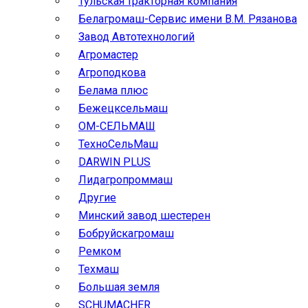
Тульская тракторная компания
Белагромаш-Сервис имени В.М. Рязанова
Завод Автотехнологий
Агромастер
Агроподкова
Белама плюс
Бежецксельмаш
ОМ-СЕЛЬМАШ
ТехноСельМаш
DARWIN PLUS
Лидагропроммаш
Другие
Минский завод шестерен
Бобруйскагромаш
Ремком
Техмаш
Большая земля
SCHUMACHER