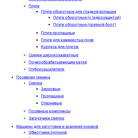
Плуги
Плуги оборотные для гладкой вспашки
Плуги оборотные (с гидрозащитой)
Плуги оборотные (срезной болт)
Плуги пропашные
Плуги для каменистых почв
Корпуса для плугов
Сцепки широкозахватные
Почвообрабатывающие катки
Глубокорыхлители
Посевная техника
Сеялки
Зерновые
Пропашные
Стерневые
Посевные комплексы
Загрузчики сеялок
Машины для заготовки и хранения кормов
Обмотчики рулонов