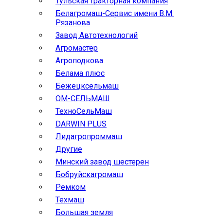
Тульская тракторная компания
Белагромаш-Сервис имени В.М.
Рязанова
Завод Автотехнологий
Агромастер
Агроподкова
Белама плюс
Бежецксельмаш
ОМ-СЕЛЬМАШ
ТехноСельМаш
DARWIN PLUS
Лидагропроммаш
Другие
Минский завод шестерен
Бобруйскагромаш
Ремком
Техмаш
Большая земля