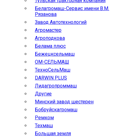
Тульская тракторная компания
Белагромаш-Сервис имени В.М.
Рязанова
Завод Автотехнологий
Агромастер
Агроподкова
Белама плюс
Бежецксельмаш
ОМ-СЕЛЬМАШ
ТехноСельМаш
DARWIN PLUS
Лидагропроммаш
Другие
Минский завод шестерен
Бобруйскагромаш
Ремком
Техмаш
Большая земля