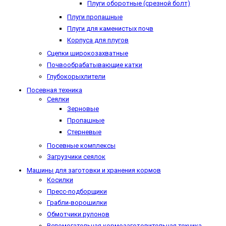
Плуги оборотные (срезной болт)
Плуги пропашные
Плуги для каменистых почв
Корпуса для плугов
Сцепки широкозахватные
Почвообрабатывающие катки
Глубокорыхлители
Посевная техника
Сеялки
Зерновые
Пропашные
Стерневые
Посевные комплексы
Загрузчики сеялок
Машины для заготовки и хранения кормов
Косилки
Пресс-подборщики
Грабли-ворошилки
Обмотчики рулонов
Вспомогательная кормозаготовительная техника