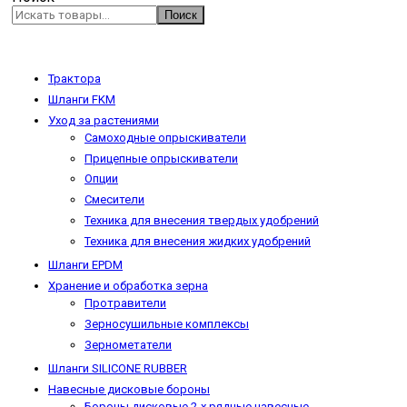
Поиск
Трактора
Шланги FKM
Уход за растениями
Самоходные опрыскиватели
Прицепные опрыскиватели
Опции
Смесители
Техника для внесения твердых удобрений
Техника для внесения жидких удобрений
Шланги EPDM
Хранение и обработка зерна
Протравители
Зерносушильные комплексы
Зернометатели
Шланги SILICONE RUBBER
Навесные дисковые бороны
Бороны дисковые 2-х рядные навесные