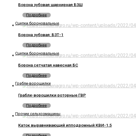
Борона зубовая шарнирная БЗШ
Подробнее
Сцепки бороновальные
Борона зубовая: БЗТ-1
Подробнее
Сцепки бороновальные
Борона сетчатая навесная БС
Подробнее
Грабли-ворошилки
Грабли-ворошилки роторные ГВР
Подробнее
Прочие сельхозмашины
Каток выравнивающий ипподромный КВИ-1,5
Подробнее