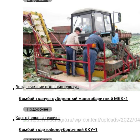
Возделывание овощных культур
Комбайн капустоуборочный малогабаритный МКК-1
Подробнее
Картофельная техника
Комбайн картофелеуборочный ККУ-1