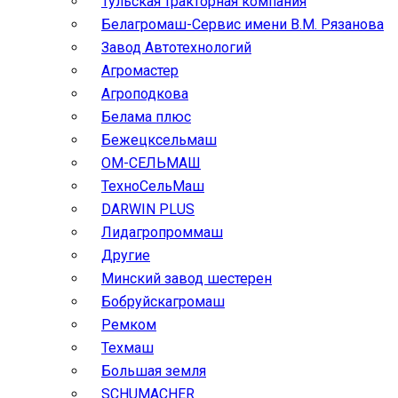
Тульская тракторная компания
Белагромаш-Сервис имени В.М. Рязанова
Завод Автотехнологий
Агромастер
Агроподкова
Белама плюс
Бежецксельмаш
ОМ-СЕЛЬМАШ
ТехноСельМаш
DARWIN PLUS
Лидагропроммаш
Другие
Минский завод шестерен
Бобруйскагромаш
Ремком
Техмаш
Большая земля
SCHUMACHER