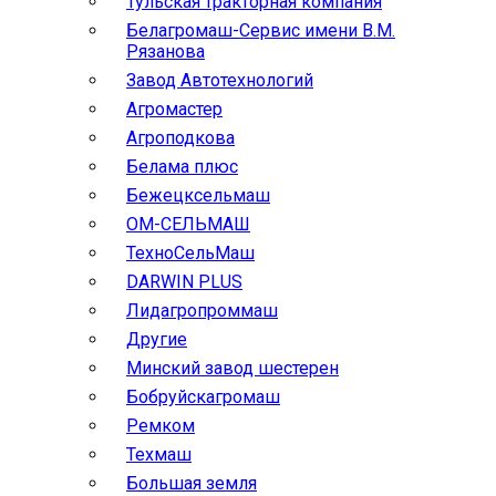
Тульская тракторная компания
Белагромаш-Сервис имени В.М.
Рязанова
Завод Автотехнологий
Агромастер
Агроподкова
Белама плюс
Бежецксельмаш
ОМ-СЕЛЬМАШ
ТехноСельМаш
DARWIN PLUS
Лидагропроммаш
Другие
Минский завод шестерен
Бобруйскагромаш
Ремком
Техмаш
Большая земля