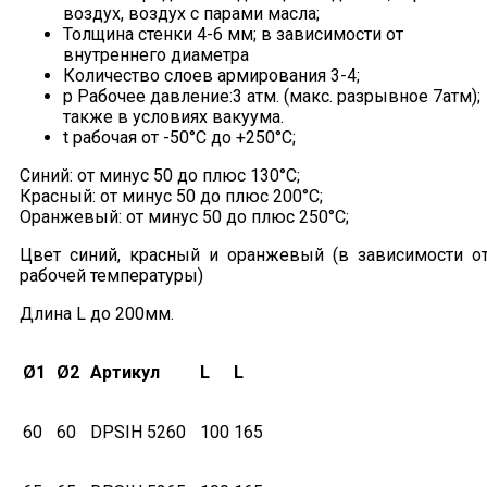
воздух, воздух с парами масла;
Толщина стенки 4-6 мм; в зависимости от
внутреннего диаметра
Количество слоев армирования 3-4;
p Рабочее давление:3 атм. (макс. разрывное 7атм);
также в условиях вакуума.
t рабочая от -50°С до +250°С;
Синий: от минус 50 до плюс 130°С;
Красный: от минус 50 до плюс 200°С;
Оранжевый: от минус 50 до плюс 250°С;
Цвет синий, красный и оранжевый (в зависимости о
рабочей температуры)
Длина L до 200мм.
Ø1
Ø2
Артикул
L
L
60
60
DPSIH 5260
100
165