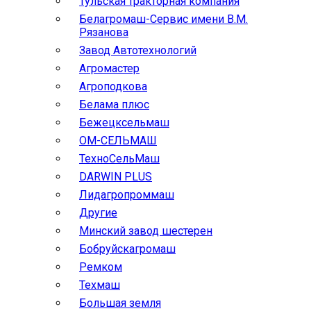
Тульская тракторная компания
Белагромаш-Сервис имени В.М.
Рязанова
Завод Автотехнологий
Агромастер
Агроподкова
Белама плюс
Бежецксельмаш
ОМ-СЕЛЬМАШ
ТехноСельМаш
DARWIN PLUS
Лидагропроммаш
Другие
Минский завод шестерен
Бобруйскагромаш
Ремком
Техмаш
Большая земля