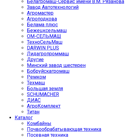
Белагромаш-Сервис имени В.М. Рязанова
Завод Автотехнологий
Агромастер
Агроподкова
Белама плюс
Бежецксельмаш
ОМ-СЕЛЬМАШ
ТехноСельМаш
DARWIN PLUS
Лидагропроммаш
Другие
Минский завод шестерен
Бобруйскагромаш
Ремком
Техмаш
Большая земля
SCHUMACHER
ДИАС
АгроКомплект
Титан
Каталог
Комбайны
Почвообрабатывающая техника
Посевная техника