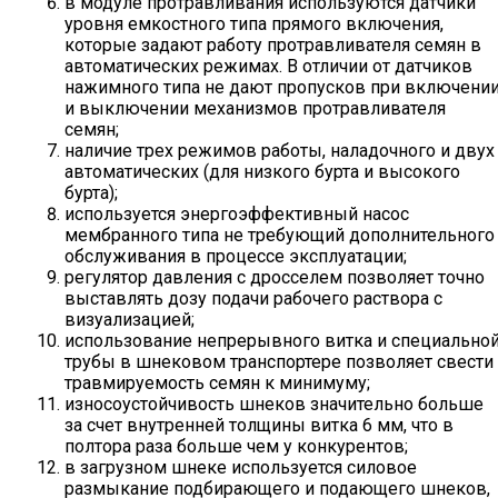
в модуле протравливания используются датчики
уровня емкостного типа прямого включения,
которые задают работу протравливателя семян в
автоматических режимах. В отличии от датчиков
нажимного типа не дают пропусков при включени
и выключении механизмов протравливателя
семян;
наличие трех режимов работы, наладочного и двух
автоматических (для низкого бурта и высокого
бурта);
используется энергоэффективный насос
мембранного типа не требующий дополнительного
обслуживания в процессе эксплуатации;
регулятор давления с дросселем позволяет точно
выставлять дозу подачи рабочего раствора с
визуализацией;
использование непрерывного витка и специально
трубы в шнековом транспортере позволяет свести
травмируемость семян к минимуму;
износоустойчивость шнеков значительно больше
за счет внутренней толщины витка 6 мм, что в
полтора раза больше чем у конкурентов;
в загрузном шнеке используется силовое
размыкание подбирающего и подающего шнеков,