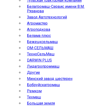
Тульская тракторная компания
Белагромаш-Сервис имени В.М.
Рязанова
Завод Автотехнологий
Агромастер
Агроподкова
Белама плюс
Бежецксельмаш
ОМ-СЕЛЬМАШ
ТехноСельМаш
DARWIN PLUS
Лидагропроммаш
Другие
Минский завод шестерен
Бобруйскагромаш
Ремком
Техмаш
Большая земля