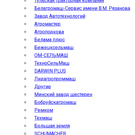
Тульская тракторная компания
Белагромаш-Сервис имени В.М. Рязанова
Завод Автотехнологий
Агромастер
Агроподкова
Белама плюс
Бежецксельмаш
ОМ-СЕЛЬМАШ
ТехноСельМаш
DARWIN PLUS
Лидагропроммаш
Другие
Минский завод шестерен
Бобруйскагромаш
Ремком
Техмаш
Большая земля
SCHUMACHER