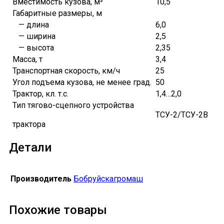
Вместимость кузова, м³
10,5
Габаритные размеры, м
— длина
6,0
— ширина
2,5
— высота
2,35
Масса, т
3,4
Транспортная скорость, км/ч
25
Угол подъема кузова, не менее град.
50
Трактор, кл. т.с.
1,4…2,0
Тип тягово-сцепного устройства
ТСУ-2/ТСУ-2В
трактора
Детали
Производитель
Бобруйскагромаш
Похожие товары