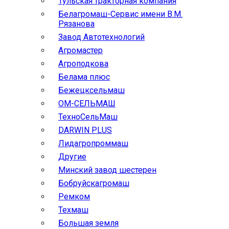
Тульская тракторная компания
Белагромаш-Сервис имени В.М.
Рязанова
Завод Автотехнологий
Агромастер
Агроподкова
Белама плюс
Бежецксельмаш
ОМ-СЕЛЬМАШ
ТехноСельМаш
DARWIN PLUS
Лидагропроммаш
Другие
Минский завод шестерен
Бобруйскагромаш
Ремком
Техмаш
Большая земля