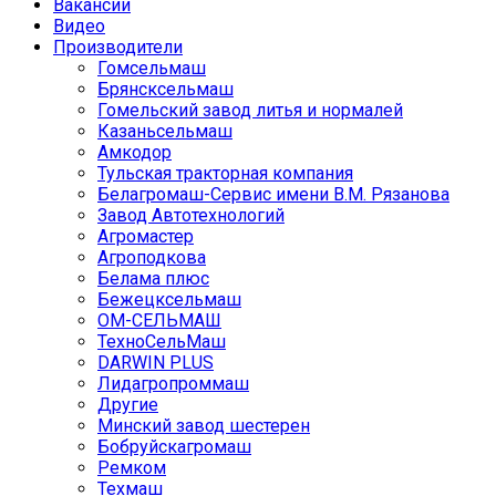
Вакансии
Видео
Производители
Гомсельмаш
Брянсксельмаш
Гомельский завод литья и нормалей
Казаньсельмаш
Амкодор
Тульская тракторная компания
Белагромаш-Сервис имени В.М. Рязанова
Завод Автотехнологий
Агромастер
Агроподкова
Белама плюс
Бежецксельмаш
ОМ-СЕЛЬМАШ
ТехноСельМаш
DARWIN PLUS
Лидагропроммаш
Другие
Минский завод шестерен
Бобруйскагромаш
Ремком
Техмаш