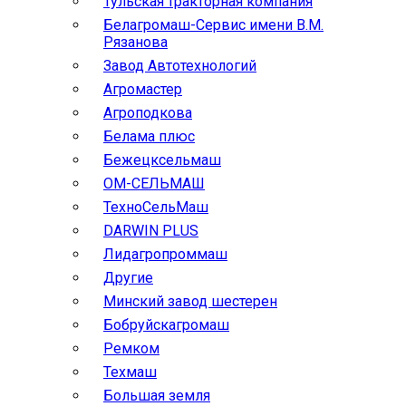
Тульская тракторная компания
Белагромаш-Сервис имени В.М.
Рязанова
Завод Автотехнологий
Агромастер
Агроподкова
Белама плюс
Бежецксельмаш
ОМ-СЕЛЬМАШ
ТехноСельМаш
DARWIN PLUS
Лидагропроммаш
Другие
Минский завод шестерен
Бобруйскагромаш
Ремком
Техмаш
Большая земля