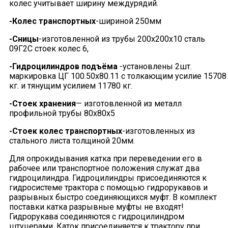
колес учитывает ширину междурядий.
-Колес транспортных
-шириной 250мм
-Сницы
-изготовленной из трубы 200х200х10 сталь
09Г2С стоек колес 6,
-Гидроцилиндров подъёма
-установлены 2шт.
маркировка ЦГ 100.50х80.11 с толкающим усилие 15708
кг. и тянущим усилием 11780 кг.
-Стоек хранения
— изготовленной из металл
профильной трубы 80х80х5
-Стоек колес транспортных
-изготовленных из
стального листа толщиной 20мм.
Для опрокидывания катка при переведении его в
рабочее или транспортное положения служат два
гидроцилиндра. Гидроцилиндры присоединяются к
гидросистеме трактора с помощью гидрорукавов и
разрывных быстро соединяющихся муфт. В комплект
поставки катка разрывные муфты не входят!
Гидрорукава соединяются с гидроцилиндром
штуцерами. Каток присоединяется к трактору при