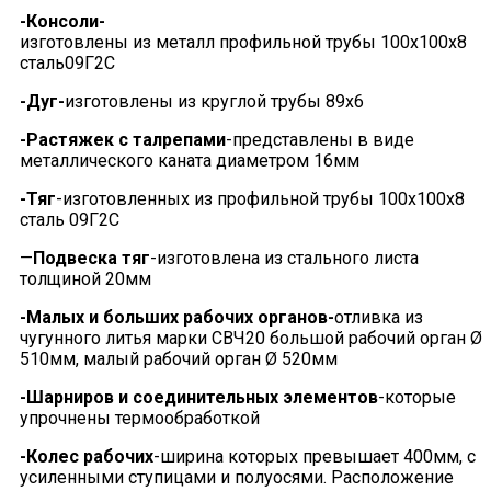
-Консоли-
изготовлены из металл профильной трубы 100х100х8
сталь09Г2С
-Дуг-
изготовлены из круглой трубы 89х6
-Растяжек с талрепами
-представлены в виде
металлического каната диаметром 16мм
-Тяг
-изготовленных из профильной трубы 100х100х8
сталь 09Г2С
—
Подвеска тяг
-изготовлена из стального листа
толщиной 20мм
-Малых и больших рабочих органов-
отливка из
чугунного литья марки СВЧ20 большой рабочий орган Ø
510мм, малый рабочий орган Ø 520мм
-Шарниров и соединительных элементов
-которые
упрочнены термообработкой
-Колес рабочих
-ширина которых превышает 400мм, с
усиленными ступицами и полуосями. Расположение