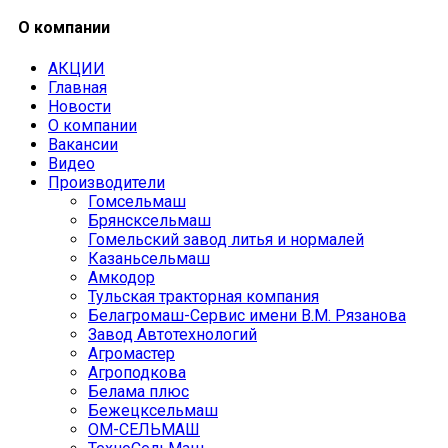
О компании
АКЦИИ
Главная
Новости
О компании
Вакансии
Видео
Производители
Гомсельмаш
Брянсксельмаш
Гомельский завод литья и нормалей
Казаньсельмаш
Амкодор
Тульская тракторная компания
Белагромаш-Сервис имени В.М. Рязанова
Завод Автотехнологий
Агромастер
Агроподкова
Белама плюс
Бежецксельмаш
ОМ-СЕЛЬМАШ