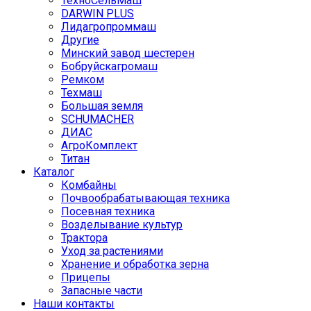
ТехноСельМаш
DARWIN PLUS
Лидагропроммаш
Другие
Минский завод шестерен
Бобруйскагромаш
Ремком
Техмаш
Большая земля
SCHUMACHER
ДИАС
АгроКомплект
Титан
Каталог
Комбайны
Почвообрабатывающая техника
Посевная техника
Возделывание культур
Трактора
Уход за растениями
Хранение и обработка зерна
Прицепы
Запасные части
Наши контакты