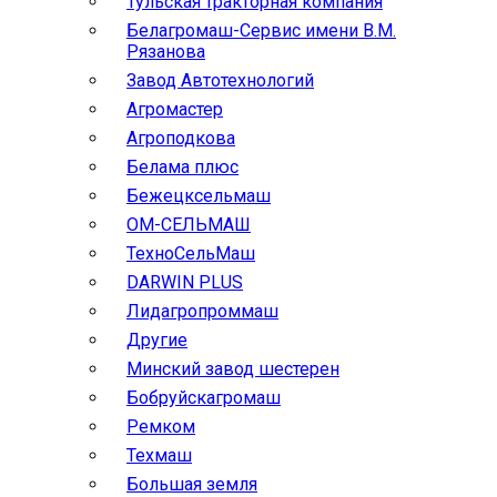
Тульская тракторная компания
Белагромаш-Сервис имени В.М.
Рязанова
Завод Автотехнологий
Агромастер
Агроподкова
Белама плюс
Бежецксельмаш
ОМ-СЕЛЬМАШ
ТехноСельМаш
DARWIN PLUS
Лидагропроммаш
Другие
Минский завод шестерен
Бобруйскагромаш
Ремком
Техмаш
Большая земля