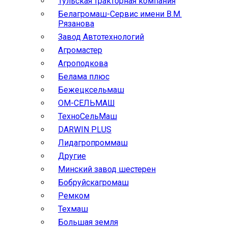
Тульская тракторная компания
Белагромаш-Сервис имени В.М.
Рязанова
Завод Автотехнологий
Агромастер
Агроподкова
Белама плюс
Бежецксельмаш
ОМ-СЕЛЬМАШ
ТехноСельМаш
DARWIN PLUS
Лидагропроммаш
Другие
Минский завод шестерен
Бобруйскагромаш
Ремком
Техмаш
Большая земля