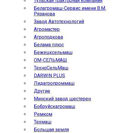
Тульская тракторная компания
Белагромаш-Сервис имени В.М.
Рязанова
Завод Автотехнологий
Агромастер
Агроподкова
Белама плюс
Бежецксельмаш
ОМ-СЕЛЬМАШ
ТехноСельМаш
DARWIN PLUS
Лидагропроммаш
Другие
Минский завод шестерен
Бобруйскагромаш
Ремком
Техмаш
Большая земля