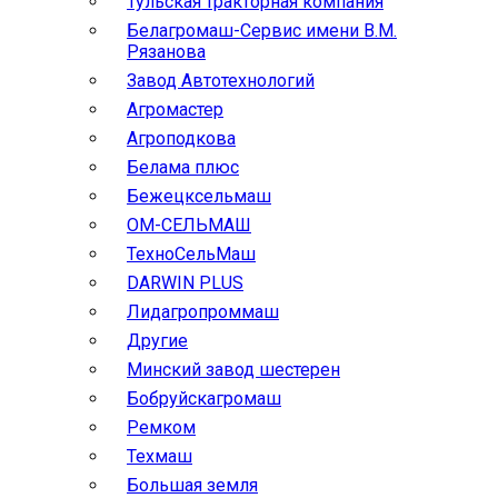
Тульская тракторная компания
Белагромаш-Сервис имени В.М.
Рязанова
Завод Автотехнологий
Агромастер
Агроподкова
Белама плюс
Бежецксельмаш
ОМ-СЕЛЬМАШ
ТехноСельМаш
DARWIN PLUS
Лидагропроммаш
Другие
Минский завод шестерен
Бобруйскагромаш
Ремком
Техмаш
Большая земля