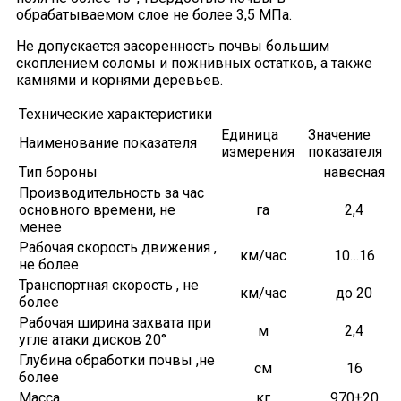
обрабатываемом слое не более 3,5 МПа.
Не допускается засоренность почвы большим
скоплением соломы и пожнивных остатков, а также
камнями и корнями деревьев.
Технические характеристики
Единица
Значение
Наименование показателя
измерения
показателя
Тип бороны
навесная
Производительность за час
основного времени, не
га
2,4
менее
Рабочая скорость движения ,
км/час
10…16
не более
Транспортная скорость , не
км/час
до 20
более
Рабочая ширина захвата при
м
2,4
угле атаки дисков 20°
Глубина обработки почвы ,не
см
16
более
Масса
кг
970±20