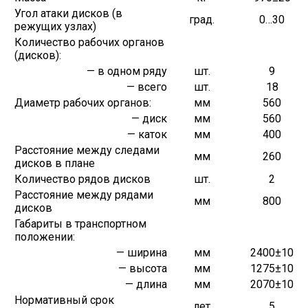
Угол атаки дисков (в
град.
0…30
режущих узлах)
Количество рабочих органов
(дисков):
— в одном ряду
шт.
9
— всего
шт.
18
Диаметр рабочих органов:
мм
560
— диск
мм
560
— каток
мм
400
Расстояние между следами
мм
260
дисков в плане
Количество рядов дисков
шт.
2
Расстояние между рядами
мм
800
дисков
Габариты в транспортном
положении:
— ширина
мм
2400±10
— высота
мм
1275±10
— длина
мм
2070±10
Нормативный срок
лет
5