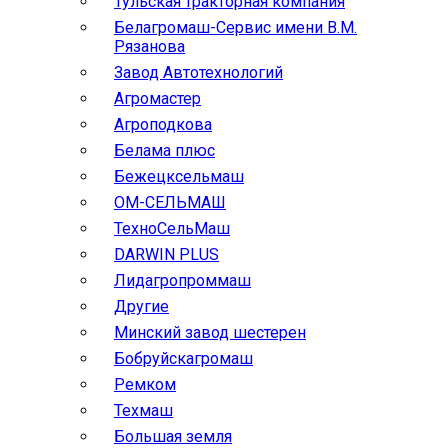
Тульская тракторная компания
Белагромаш-Сервис имени В.М.
Рязанова
Завод Автотехнологий
Агромастер
Агроподкова
Белама плюс
Бежецксельмаш
ОМ-СЕЛЬМАШ
ТехноСельМаш
DARWIN PLUS
Лидагропроммаш
Другие
Минский завод шестерен
Бобруйскагромаш
Ремком
Техмаш
Большая земля