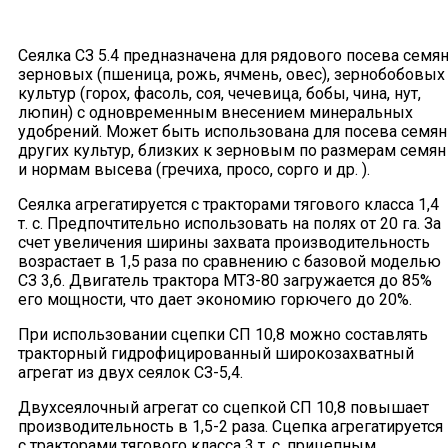
Сеялка СЗ 5.4 предназначена для рядового посева семя
зерновых (пшеница, рожь, ячмень, овес), зернобобовых
культур (горох, фасоль, соя, чечевица, бобы, чина, нут,
люпин) с одновременным внесением минеральных
удобрений. Может быть использована для посева семян
других культур, близких к зерновым по размерам семян
и нормам высева (гречиха, просо, сорго и др. ).
Сеялка агрегатируется с тракторами тягового класса 1,4
т. с. Предпочтительно использовать на полях от 20 га. За
счет увеличения ширины захвата производительность
возрастает в 1,5 раза по сравнению с базовой моделью
СЗ 3,6. Двигатель трактора МТЗ-80 загружается до 85%
его мощности, что дает экономию горючего до 20%.
При использовании сцепки СП 10,8 можно составлять
тракторный гидрофицированный широкозахватный
агрегат из двух сеялок СЗ-5,4.
Двухсеялочный агрегат со сцепкой СП 10,8 повышает
производительность в 1,5-2 раза. Сцепка агрегатируется
с тракторами тягового класса 3 т. с. прицепным