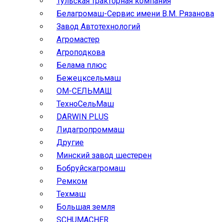
Тульская тракторная компания
Белагромаш-Сервис имени В.М. Рязанова
Завод Автотехнологий
Агромастер
Агроподкова
Белама плюс
Бежецксельмаш
ОМ-СЕЛЬМАШ
ТехноСельМаш
DARWIN PLUS
Лидагропроммаш
Другие
Минский завод шестерен
Бобруйскагромаш
Ремком
Техмаш
Большая земля
SCHUMACHER