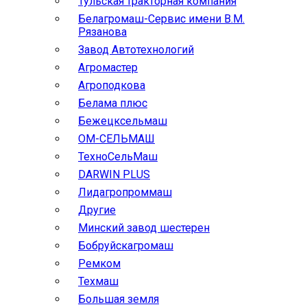
Тульская тракторная компания
Белагромаш-Сервис имени В.М.
Рязанова
Завод Автотехнологий
Агромастер
Агроподкова
Белама плюс
Бежецксельмаш
ОМ-СЕЛЬМАШ
ТехноСельМаш
DARWIN PLUS
Лидагропроммаш
Другие
Минский завод шестерен
Бобруйскагромаш
Ремком
Техмаш
Большая земля