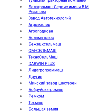
Тульская тракторная компания
Белагромаш-Сервис имени В.М.
Рязанова
Завод Автотехнологий
Агромастер
Агроподкова
Белама плюс
Бежецксельмаш
ОМ-СЕЛЬМАШ
ТехноСельМаш
DARWIN PLUS
Лидагропроммаш
Другие
Минский завод шестерен
Бобруйскагромаш
Ремком
Техмаш
Большая земля