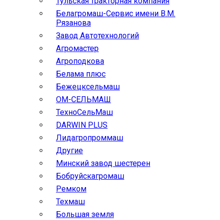
Тульская тракторная компания
Белагромаш-Сервис имени В.М.
Рязанова
Завод Автотехнологий
Агромастер
Агроподкова
Белама плюс
Бежецксельмаш
ОМ-СЕЛЬМАШ
ТехноСельМаш
DARWIN PLUS
Лидагропроммаш
Другие
Минский завод шестерен
Бобруйскагромаш
Ремком
Техмаш
Большая земля