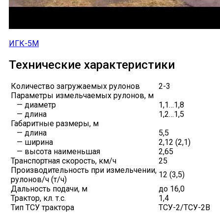
ИГК-5М
Технические характеристики
Количество загружаемых рулонов
2-3
Параметры измельчаемых рулонов, м
— диаметр
1,1…1,8
— длина
1,2…1,5
Габаритные размеры, м
— длина
5,5
— ширина
2,12 (2,1)
— высота наименьшая
2,65
Транспортная скорость, км/ч
25
Производительность при измельчении,
12 (3,5)
рулонов/ч (т/ч)
Дальность подачи, м
до 16,0
Трактор, кл. т.с.
1,4
Тип ТСУ трактора
ТСУ-2/ТСУ-2В