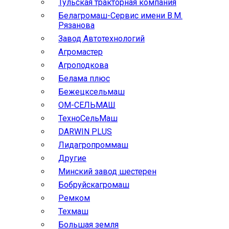
Тульская тракторная компания
Белагромаш-Сервис имени В.М.
Рязанова
Завод Автотехнологий
Агромастер
Агроподкова
Белама плюс
Бежецксельмаш
ОМ-СЕЛЬМАШ
ТехноСельМаш
DARWIN PLUS
Лидагропроммаш
Другие
Минский завод шестерен
Бобруйскагромаш
Ремком
Техмаш
Большая земля