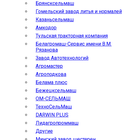
Брянсксельмаш
Гомельский завод литья и нормалей
Казаньсельмаш
Амкодор
Тульская тракторная компания
Белагромаш-Сервис имени В.М.
Рязанова
Завод Автотехнологий
Агромастер
Агроподкова
Белама плюс
Бежецксельмаш
ОМ-СЕЛЬМАШ
ТехноСельМаш
DARWIN PLUS
Лидагропроммаш
Другие
Минский завод шестерен