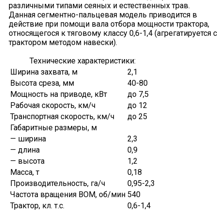
различными типами сеяных и естественных трав.
Данная сегментно-пальцевая модель приводится в
действие при помощи вала отбора мощности трактора,
относящегося к тяговому классу 0,6-1,4 (агрегатируется с
трактором методом навески).
Технические характеристики:
Ширина захвата, м
2,1
Высота среза, мм
40-80
Мощность на приводе, кВт
до 7,5
Рабочая скорость, км/ч
до 12
Транспортная скорость, км/ч
до 25
Габаритные размеры, м
— ширина
2,3
— длина
0,9
— высота
1,2
Масса, т
0,18
Производительность, га/ч
0,95-2,3
Частота вращения ВОМ, об/мин
540
Трактор, кл. т.с.
0,6-1,4