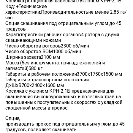
Косилка ротационная навесная с уклоном КРН-2,1Б
Код: +Технические
характеристики:Производительностьне менее 2,85 га/
час
Опция скашивания под отрицательным углом до 45
градусов
Харатктеристики рабочих органов4 ротора с двумя
скашивающими ножами
Число оборотов роторов2300 об/мин
Число оборотов ВОМ1000 об/мин
Ширина захвата2100 мм
Масса (без инструмента, принадлежностей и
запчастей)580 кг
Габариты в рабочем положении3700х1750х1500 мм
Габариты в транспортном положении
ДхШхВ700х2400х1600 мм
Косилка с уклоном КРН-2,1Б предназначена для
скашивания высокоурожайных и полеглых трав на
повышенных поступательных скоростях с укладкой
скошенной массы в прокос.
Опция,
производить прокос под отрицательным углом до 45
градусов, позволяет скашивать