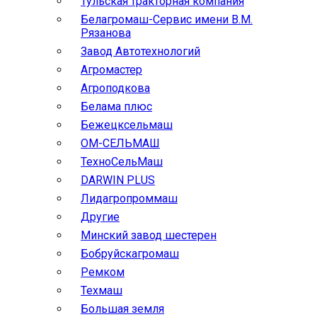
Тульская тракторная компания
Белагромаш-Сервис имени В.М.
Рязанова
Завод Автотехнологий
Агромастер
Агроподкова
Белама плюс
Бежецксельмаш
ОМ-СЕЛЬМАШ
ТехноСельМаш
DARWIN PLUS
Лидагропроммаш
Другие
Минский завод шестерен
Бобруйскагромаш
Ремком
Техмаш
Большая земля