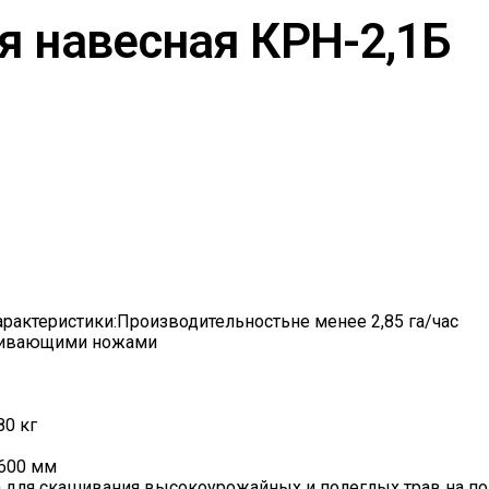
я навесная КРН-2,1Б
арактеристики:Производительностьне менее 2,85 га/час
ашивающими ножами
80 кг
600 мм
а для скашивания высокоурожайных и полеглых трав на п