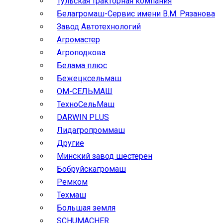
Тульская тракторная компания
Белагромаш-Сервис имени В.М. Рязанова
Завод Автотехнологий
Агромастер
Агроподкова
Белама плюс
Бежецксельмаш
ОМ-СЕЛЬМАШ
ТехноСельМаш
DARWIN PLUS
Лидагропроммаш
Другие
Минский завод шестерен
Бобруйскагромаш
Ремком
Техмаш
Большая земля
SCHUMACHER