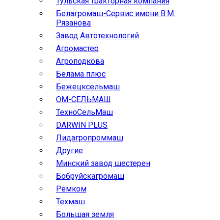
Тульская тракторная компания
Белагромаш-Сервис имени В.М.
Рязанова
Завод Автотехнологий
Агромастер
Агроподкова
Белама плюс
Бежецксельмаш
ОМ-СЕЛЬМАШ
ТехноСельМаш
DARWIN PLUS
Лидагропроммаш
Другие
Минский завод шестерен
Бобруйскагромаш
Ремком
Техмаш
Большая земля