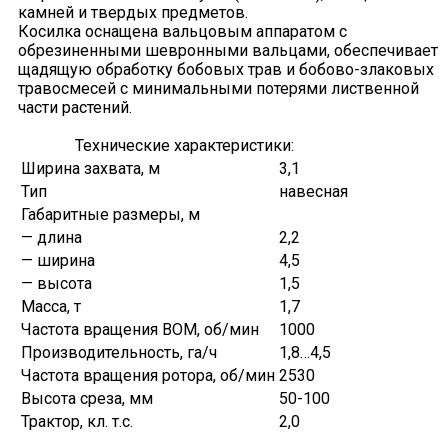
камней и твердых предметов.
Косилка оснащена вальцовым аппаратом с
обрезиненными шевронными вальцами, обеспечивает
щадящую обработку бобовых трав и бобово-злаковых
травосмесей с минимальными потерями лиственной
части растений.
Технические характеристики:
Ширина захвата, м
3,1
Тип
навесная
Габаритные размеры, м
— длина
2,2
— ширина
4,5
— высота
1,5
Масса, т
1,7
Частота вращения ВОМ, об/мин
1000
Производительность, га/ч
1,8…4,5
Частота вращения ротора, об/мин
2530
Высота среза, мм
50-100
Трактор, кл. т.с.
2,0