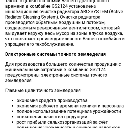
Также с целью экономии Вашего драгоценного
времени в комбайне GS2124 установлена
инновационная очистка радиатора ARC-SYSTEM (Active
Radiator Cleaning System). Очистка радиатора
производится обратным воздушным потоком,
создаваемым реверсивным вентилятором, который
выдувает наружу весь мусор из зоны впуска воздуха,
что повышает производительность Вашего комбайна и
упрощает его техобслуживание.
Электронные системы точного земледелия
Для производства большего количества продукции с
минимальными затратами в комбайне GS2124
предусмотрены электронные системы точного
земледелия.
Главные цели точного земледелия:
экономия средств производства
экономия рабочего времени техники и персонала
полное использование потенциала урожайности
повышение качества продукции
рост прибыли сельхозорганизаций за счёт
повышения урожайности и снижения издержек