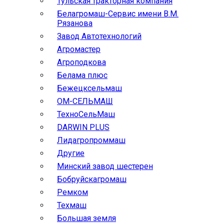
Тульская тракторная компания
Белагромаш-Сервис имени В.М.
Рязанова
Завод Автотехнологий
Агромастер
Агроподкова
Белама плюс
Бежецксельмаш
ОМ-СЕЛЬМАШ
ТехноСельМаш
DARWIN PLUS
Лидагропроммаш
Другие
Минский завод шестерен
Бобруйскагромаш
Ремком
Техмаш
Большая земля