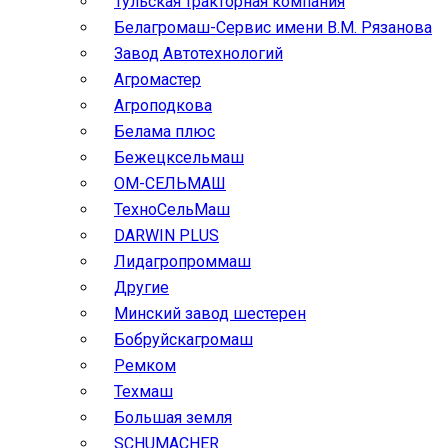
Тульская тракторная компания
Белагромаш-Сервис имени В.М. Рязанова
Завод Автотехнологий
Агромастер
Агроподкова
Белама плюс
Бежецксельмаш
ОМ-СЕЛЬМАШ
ТехноСельМаш
DARWIN PLUS
Лидагропроммаш
Другие
Минский завод шестерен
Бобруйскагромаш
Ремком
Техмаш
Большая земля
SCHUMACHER