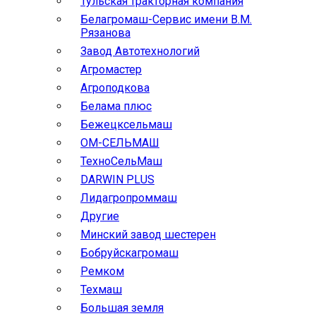
Тульская тракторная компания
Белагромаш-Сервис имени В.М.
Рязанова
Завод Автотехнологий
Агромастер
Агроподкова
Белама плюс
Бежецксельмаш
ОМ-СЕЛЬМАШ
ТехноСельМаш
DARWIN PLUS
Лидагропроммаш
Другие
Минский завод шестерен
Бобруйскагромаш
Ремком
Техмаш
Большая земля