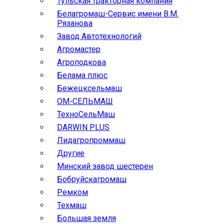
Тульская тракторная компания
Белагромаш-Сервис имени В.М.
Рязанова
Завод Автотехнологий
Агромастер
Агроподкова
Белама плюс
Бежецксельмаш
ОМ-СЕЛЬМАШ
ТехноСельМаш
DARWIN PLUS
Лидагропроммаш
Другие
Минский завод шестерен
Бобруйскагромаш
Ремком
Техмаш
Большая земля