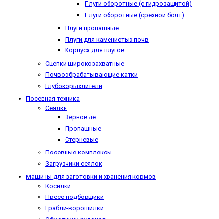
Плуги оборотные (с гидрозащитой)
Плуги оборотные (срезной болт)
Плуги пропашные
Плуги для каменистых почв
Корпуса для плугов
Сцепки широкозахватные
Почвообрабатывающие катки
Глубокорыхлители
Посевная техника
Сеялки
Зерновые
Пропашные
Стерневые
Посевные комплексы
Загрузчики сеялок
Машины для заготовки и хранения кормов
Косилки
Пресс-подборщики
Грабли-ворошилки