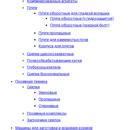
Комбинированные агрегаты
Плуги
Плуги оборотные для гладкой вспашки
Плуги оборотные (с гидрозащитой)
Плуги оборотные (срезной болт)
Плуги пропашные
Плуги для каменистых почв
Корпуса для плугов
Сцепки широкозахватные
Почвообрабатывающие катки
Глубокорыхлители
Сцепки бороновальные
Посевная техника
Сеялки
Зерновые
Пропашные
Стерневые
Посевные комплексы
Загрузчики сеялок
Машины для заготовки и хранения кормов