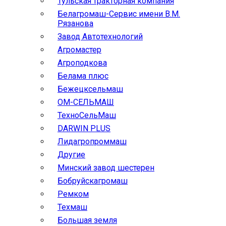
Тульская тракторная компания
Белагромаш-Сервис имени В.М.
Рязанова
Завод Автотехнологий
Агромастер
Агроподкова
Белама плюс
Бежецксельмаш
ОМ-СЕЛЬМАШ
ТехноСельМаш
DARWIN PLUS
Лидагропроммаш
Другие
Минский завод шестерен
Бобруйскагромаш
Ремком
Техмаш
Большая земля