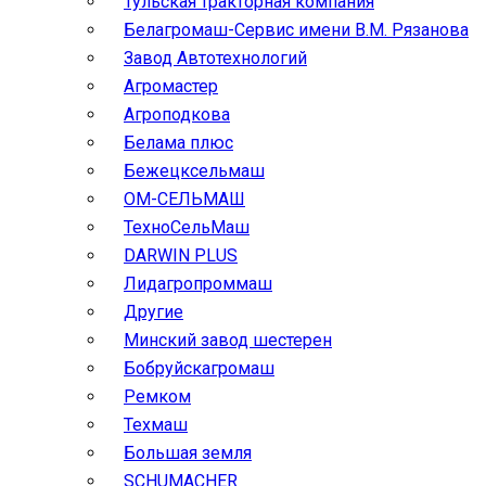
Тульская тракторная компания
Белагромаш-Сервис имени В.М. Рязанова
Завод Автотехнологий
Агромастер
Агроподкова
Белама плюс
Бежецксельмаш
ОМ-СЕЛЬМАШ
ТехноСельМаш
DARWIN PLUS
Лидагропроммаш
Другие
Минский завод шестерен
Бобруйскагромаш
Ремком
Техмаш
Большая земля
SCHUMACHER