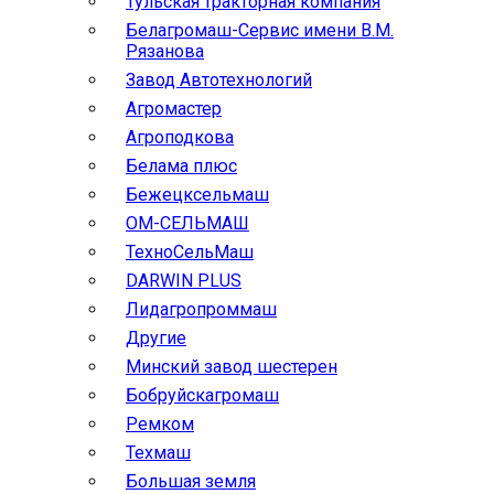
Тульская тракторная компания
Белагромаш-Сервис имени В.М.
Рязанова
Завод Автотехнологий
Агромастер
Агроподкова
Белама плюс
Бежецксельмаш
ОМ-СЕЛЬМАШ
ТехноСельМаш
DARWIN PLUS
Лидагропроммаш
Другие
Минский завод шестерен
Бобруйскагромаш
Ремком
Техмаш
Большая земля