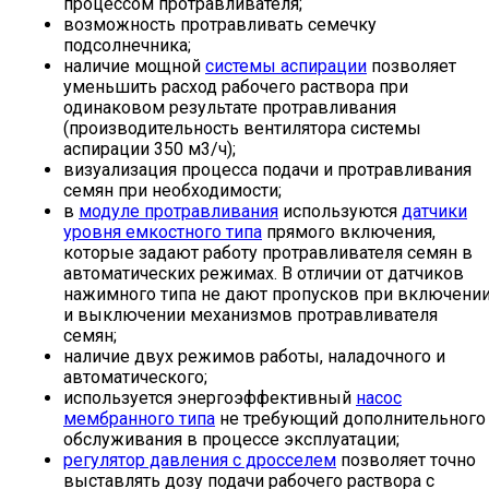
процессом протравливателя;
возможность протравливать семечку
подсолнечника;
наличие мощной
системы аспирации
позволяет
уменьшить расход рабочего раствора при
одинаковом результате протравливания
(производительность вентилятора системы
аспирации 350 м3/ч);
визуализация процесса подачи и протравливания
семян при необходимости;
в
модуле протравливания
используются
датчики
уровня емкостного типа
прямого включения,
которые задают работу протравливателя семян в
автоматических режимах. В отличии от датчиков
нажимного типа не дают пропусков при включени
и выключении механизмов протравливателя
семян;
наличие двух режимов работы, наладочного и
автоматического;
используется энергоэффективный
насос
мембранного типа
не требующий дополнительного
обслуживания в процессе эксплуатации;
регулятор давления с дросселем
позволяет точно
выставлять дозу подачи рабочего раствора с