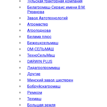
Тульская тракторная компания
Белагромаш-Сервис имени В.М.
Рязанова
Завод Автотехнологий
Агромастер
Агроподкова
Белама плюс
Бежецксельмаш
ОМ-СЕЛЬМАШ
ТехноСельМаш
DARWIN PLUS
Лидагропроммаш
Другие
Минский завод шестерен
Бобруйскагромаш
Ремком
Техмаш
Большая земля