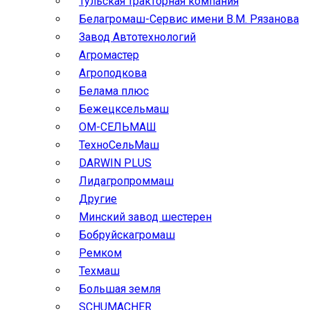
Тульская тракторная компания
Белагромаш-Сервис имени В.М. Рязанова
Завод Автотехнологий
Агромастер
Агроподкова
Белама плюс
Бежецксельмаш
ОМ-СЕЛЬМАШ
ТехноСельМаш
DARWIN PLUS
Лидагропроммаш
Другие
Минский завод шестерен
Бобруйскагромаш
Ремком
Техмаш
Большая земля
SCHUMACHER