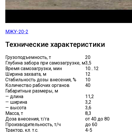
МЖУ-20-2
Технические характеристики
Грузоподъемность, т
20
Глубина забора при самозагрузке, м
3,5
Время самозагрузки, мин
10…12
Ширина захвата, м
12
Стабильность дозы внесения, %
10
Количество рабочих органов
40
Габаритные размеры, м
— длина
11,2
— ширина
3,2
— высота
3,6
Масса, т
8,3
Доза внесения, т/га
от 40 до 80
Производительность, т/ч
до 60
Трактор, кл. т.с.
4-5