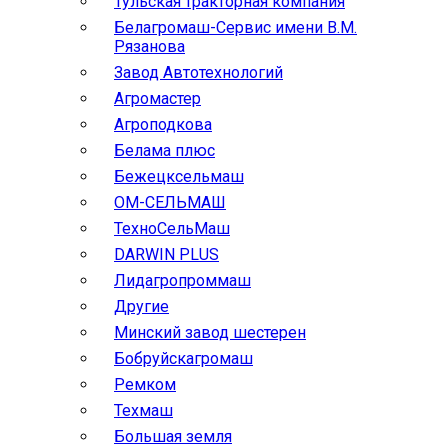
Тульская тракторная компания
Белагромаш-Сервис имени В.М.
Рязанова
Завод Автотехнологий
Агромастер
Агроподкова
Белама плюс
Бежецксельмаш
ОМ-СЕЛЬМАШ
ТехноСельМаш
DARWIN PLUS
Лидагропроммаш
Другие
Минский завод шестерен
Бобруйскагромаш
Ремком
Техмаш
Большая земля