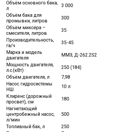
Объём основного бака,
3 000
л
Объём бака для
300
промывки, литров
Объём миксера –
35
смесителя, литров
Производительность,
35-45
га/ч
Марка и модель
ММЗ; Д-262.2S2
двигателя
Мощность двигателя,
250 (184)
л.с.(кВт)
Объём двигателя, л
7,98
Насос гидросистемы
10 л
НШ
Клиренс (дорожный
180
просвет), см
Нагнетающий
центробежный насос,
500
л/мин
Топливный бак, л
250