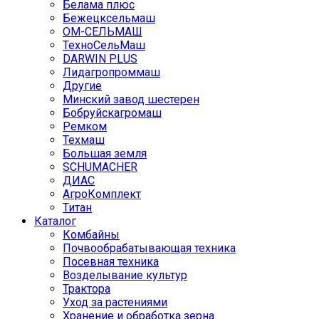
Белама плюс
Бежецксельмаш
ОМ-СЕЛЬМАШ
ТехноСельМаш
DARWIN PLUS
Лидагропроммаш
Другие
Минский завод шестерен
Бобруйскагромаш
Ремком
Техмаш
Большая земля
SCHUMACHER
ДИАС
АгроКомплект
Титан
Каталог
Комбайны
Почвообрабатывающая техника
Посевная техника
Возделывание культур
Трактора
Уход за растениями
Хранение и обработка зерна