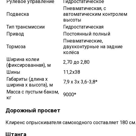
Рулевое управление
Гидростатическое
Пневматическая, с
Подвеска
автоматическим контролем
высоты
Тип трансмиссии
Гидростатическая
Привод
Постоянный полный
Пневматические,
Тормоза
двухконтурные на задние
колёса
Ширина колеи
2,70 до 2,80
(фиксированная), м
Шины
11,2х38
Габариты (длина х
7,9 х 3х 3,6-3,8*
ширина х высота), м
Масса с пустым баком,
9000*
кг
Дорожный просвет
Клиренс опрыскивателя самоходного составляет 180 см.
Штанга