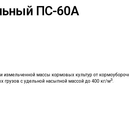
льный ПС-60А
ки измельченной массы кормовых культур от кормоуборо
3
х грузов с удельной насыпной массой до 400 кг/м
.