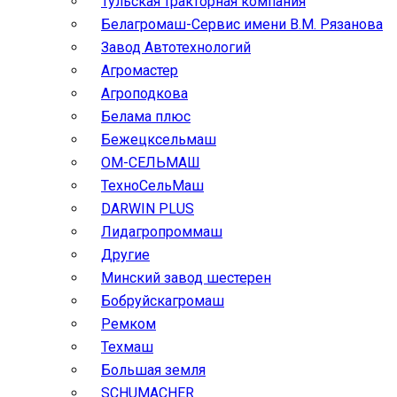
Тульская тракторная компания
Белагромаш-Сервис имени В.М. Рязанова
Завод Автотехнологий
Агромастер
Агроподкова
Белама плюс
Бежецксельмаш
ОМ-СЕЛЬМАШ
ТехноСельМаш
DARWIN PLUS
Лидагропроммаш
Другие
Минский завод шестерен
Бобруйскагромаш
Ремком
Техмаш
Большая земля
SCHUMACHER