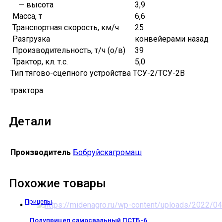
— высота
3,9
Масса, т
6,6
Транспортная скорость, км/ч
25
Разгрузка
конвейерами назад
Производительность, т/ч (о/в)
39
Трактор, кл. т.с.
5,0
Тип тягово-сцепного устройства
ТСУ-2/ТСУ-2В
трактора
Детали
Производитель
Бобруйскагромаш
Похожие товары
Прицепы
Полуприцеп самосвальный ПСТБ-6