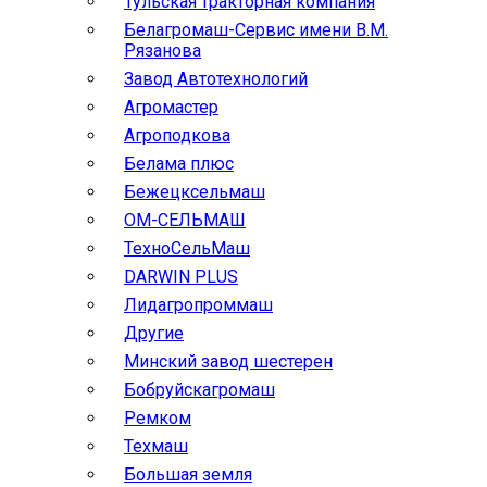
Тульская тракторная компания
Белагромаш-Сервис имени В.М.
Рязанова
Завод Автотехнологий
Агромастер
Агроподкова
Белама плюс
Бежецксельмаш
ОМ-СЕЛЬМАШ
ТехноСельМаш
DARWIN PLUS
Лидагропроммаш
Другие
Минский завод шестерен
Бобруйскагромаш
Ремком
Техмаш
Большая земля