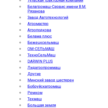
Тульская тракторная компания
Белагромаш-Сервис имени В.М.
Рязанова
Завод Автотехнологий
Агромастер
Агроподкова
Белама плюс
Бежецксельмаш
ОМ-СЕЛЬМАШ
ТехноСельМаш
DARWIN PLUS
Лидагропроммаш
Другие
Минский завод шестерен
Бобруйскагромаш
Ремком
Техмаш
Большая земля