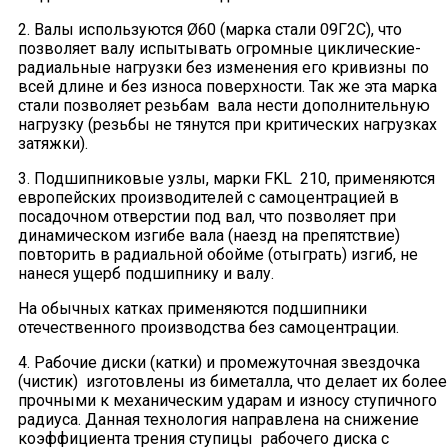
2. Валы используются Ø60 (марка стали 09Г2С), что
позволяет валу испытывать огромные циклические-
радиальные нагрузки без изменения его кривизны по
всей длине и без износа поверхности. Так же эта марка
стали позволяет резьбам вала нести дополнительную
нагрузку (резьбы не тянутся при критических нагрузках
затяжки).
3. Подшипниковые узлы, марки FKL 210, применяются
европейских производителей с самоцентрацией в
посадочном отверстии под вал, что позволяет при
динамическом изгибе вала (наезд на препятствие)
повторить в радиальной обойме (отыграть) изгиб, не
нанеся ущерб подшипнику и валу.
На обычных катках применяются подшипники
отечественного производства без самоцентрации.
4. Рабочие диски (катки) и промежуточная звездочка
(чистик) изготовлены из биметалла, что делает их более
прочными к механическим ударам и износу ступичного
радиуса. Данная технология направлена на снижение
коэффициента трения ступицы рабочего диска с