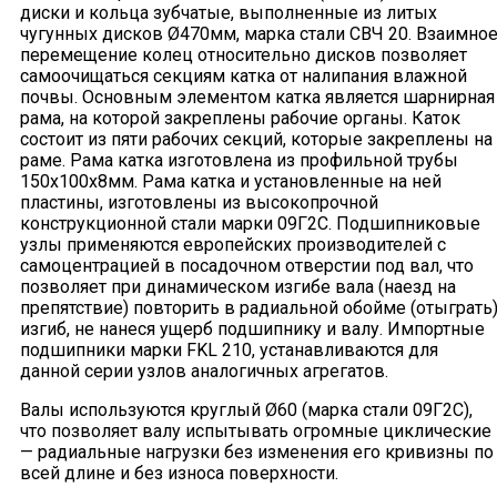
диски и кольца зубчатые, выполненные из литых
чугунных дисков Ø470мм, марка стали СВЧ 20. Взаимно
перемещение колец относительно дисков позволяет
самоочищаться секциям катка от налипания влажной
почвы. Основным элементом катка является шарнирная
рама, на которой закреплены рабочие органы. Каток
состоит из пяти рабочих секций, которые закреплены на
раме. Рама катка изготовлена из профильной трубы
150х100х8мм. Рама катка и установленные на ней
пластины, изготовлены из высокопрочной
конструкционной стали марки 09Г2С. Подшипниковые
узлы применяются европейских производителей с
самоцентрацией в посадочном отверстии под вал, что
позволяет при динамическом изгибе вала (наезд на
препятствие) повторить в радиальной обойме (отыграть
изгиб, не нанеся ущерб подшипнику и валу. Импортные
подшипники марки FKL 210, устанавливаются для
данной серии узлов аналогичных агрегатов.
Валы используются круглый Ø60 (марка стали 09Г2С),
что позволяет валу испытывать огромные циклические
— радиальные нагрузки без изменения его кривизны по
всей длине и без износа поверхности.