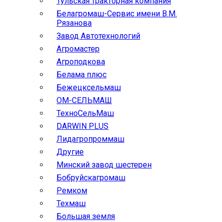
Тульская тракторная компания
Белагромаш-Сервис имени В.М.
Рязанова
Завод Автотехнологий
Агромастер
Агроподкова
Белама плюс
Бежецксельмаш
ОМ-СЕЛЬМАШ
ТехноСельМаш
DARWIN PLUS
Лидагропроммаш
Другие
Минский завод шестерен
Бобруйскагромаш
Ремком
Техмаш
Большая земля