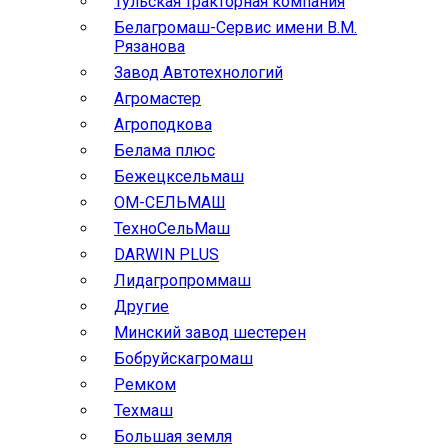
Тульская тракторная компания
Белагромаш-Сервис имени В.М.
Рязанова
Завод Автотехнологий
Агромастер
Агроподкова
Белама плюс
Бежецксельмаш
ОМ-СЕЛЬМАШ
ТехноСельМаш
DARWIN PLUS
Лидагропроммаш
Другие
Минский завод шестерен
Бобруйскагромаш
Ремком
Техмаш
Большая земля