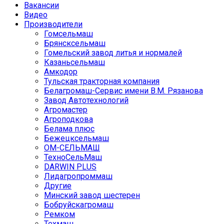
Вакансии
Видео
Производители
Гомсельмаш
Брянсксельмаш
Гомельский завод литья и нормалей
Казаньсельмаш
Амкодор
Тульская тракторная компания
Белагромаш-Сервис имени В.М. Рязанова
Завод Автотехнологий
Агромастер
Агроподкова
Белама плюс
Бежецксельмаш
ОМ-СЕЛЬМАШ
ТехноСельМаш
DARWIN PLUS
Лидагропроммаш
Другие
Минский завод шестерен
Бобруйскагромаш
Ремком
Техмаш