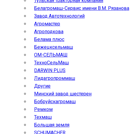
Тульская тракторная компания
Белагромаш-Сервис имени В.М. Рязанова
Завод Автотехнологий
Агромастер
Агроподкова
Белама плюс
Бежецксельмаш
ОМ-СЕЛЬМАШ
ТехноСельМаш
DARWIN PLUS
Лидагропроммаш
Другие
Минский завод шестерен
Бобруйскагромаш
Ремком
Техмаш
Большая земля
SCHUMACHER