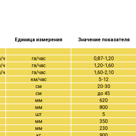
Единица измерения
Значение показателя
м/ч
га/час
0,87-1,20
м/ч
га/час
1,20-1,60
м/ч
га/час
1,60-2,10
км/час
5-12
см
20-30
см
до 45
мм
620
мм
800
шт
5
мм
350
мм
230
кг
900