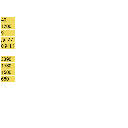
40
1200
9
до 27
0,9-1,1
3390
1780
1500
680