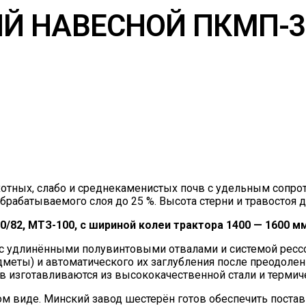
ЫЙ НАВЕСНОЙ ПКМП-3
тных, слабо и среднекаменистых почв с удельным сопротив
брабатываемого слоя до 25 %. Высота стерни и травостоя д
0/82, МТЗ-100, с шириной колеи трактора 1400 — 1600 мм
 с удлинёнными полувинтовыми отвалами и системой ресс
редметы) и автоматического их заглубления после преодоле
 изготавливаются из высококачественной стали и термич
 виде. Минский завод шестерён готов обеспечить поставк