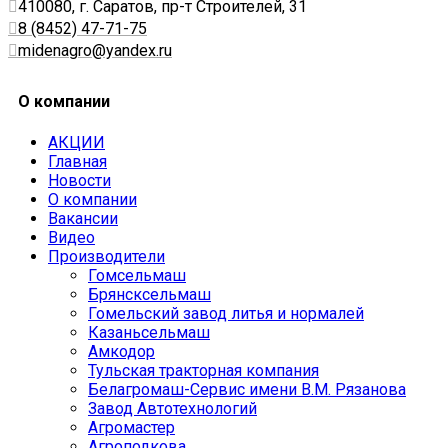
410080, г. Саратов, пр-т Строителей, 31
8 (8452) 47-71-75
midenagro@yandex.ru
О компании
АКЦИИ
Главная
Новости
О компании
Вакансии
Видео
Производители
Гомсельмаш
Брянсксельмаш
Гомельский завод литья и нормалей
Казаньсельмаш
Амкодор
Тульская тракторная компания
Белагромаш-Сервис имени В.М. Рязанова
Завод Автотехнологий
Агромастер
Агроподкова