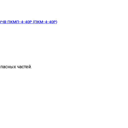
ЧВ ПКМП-4-40Р (ПКМ-4-40Р)
пасных частей.