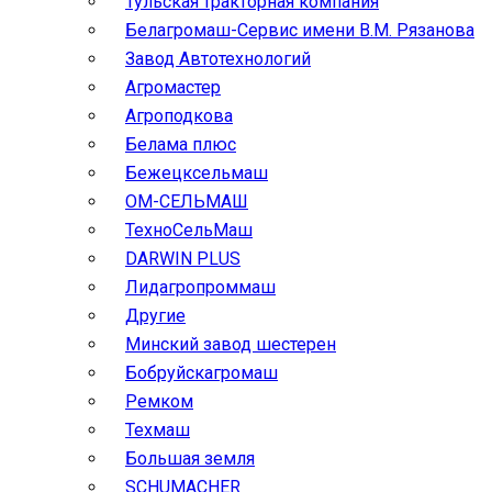
Тульская тракторная компания
Белагромаш-Сервис имени В.М. Рязанова
Завод Автотехнологий
Агромастер
Агроподкова
Белама плюс
Бежецксельмаш
ОМ-СЕЛЬМАШ
ТехноСельМаш
DARWIN PLUS
Лидагропроммаш
Другие
Минский завод шестерен
Бобруйскагромаш
Ремком
Техмаш
Большая земля
SCHUMACHER