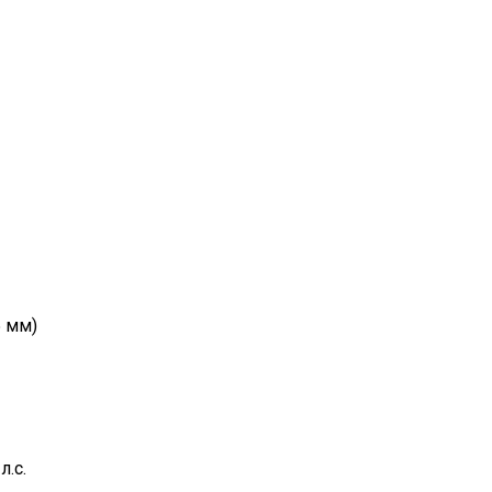
5 мм)
.с.