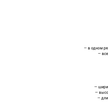
— в одном р
— вс
— шири
— высо
— дли