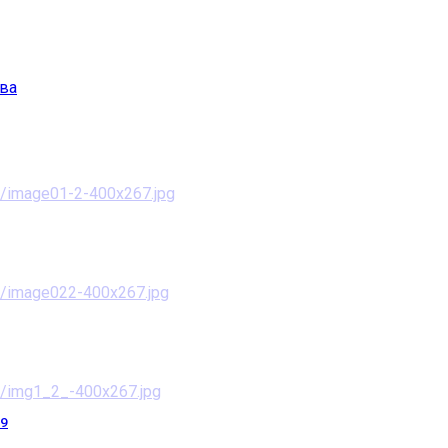
ва
,9