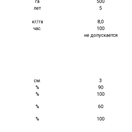
га
500
лет
5
кг/га
8,0
час.
100
не допускается
см.
3
%
90
%
100
%
60
%
100