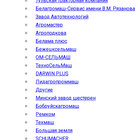
Тульская тракторная компания
Белагромаш-Сервис имени В.М. Рязанова
Завод Автотехнологий
Агромастер
Агроподкова
Белама плюс
Бежецксельмаш
ОМ-СЕЛЬМАШ
ТехноСельМаш
DARWIN PLUS
Лидагропроммаш
Другие
Минский завод шестерен
Бобруйскагромаш
Ремком
Техмаш
Большая земля
SCHUMACHER