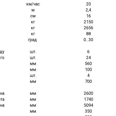
км/час
20
м
2,4
см
16
кг
2150
кг
2656
кг
88
град.
0…30
яду
шт.
6
его
шт.
24
мм
560
мм
100
шт.
4
мм
700
на
мм
2600
та
мм
1740
на
мм
5094
мм
350