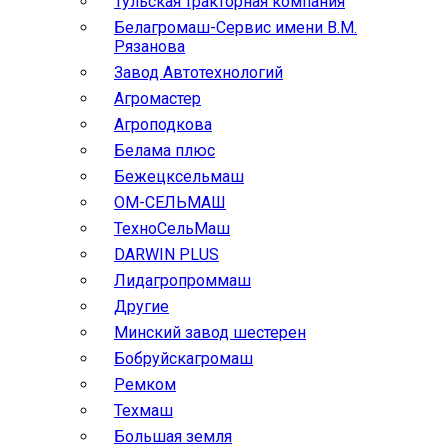
Тульская тракторная компания
Белагромаш-Сервис имени В.М.
Рязанова
Завод Автотехнологий
Агромастер
Агроподкова
Белама плюс
Бежецксельмаш
ОМ-СЕЛЬМАШ
ТехноСельМаш
DARWIN PLUS
Лидагропроммаш
Другие
Минский завод шестерен
Бобруйскагромаш
Ремком
Техмаш
Большая земля