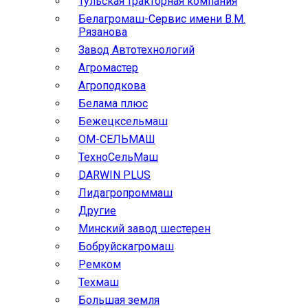
Тульская тракторная компания
Белагромаш-Сервис имени В.М.
Рязанова
Завод Автотехнологий
Агромастер
Агроподкова
Белама плюс
Бежецксельмаш
ОМ-СЕЛЬМАШ
ТехноСельМаш
DARWIN PLUS
Лидагропроммаш
Другие
Минский завод шестерен
Бобруйскагромаш
Ремком
Техмаш
Большая земля