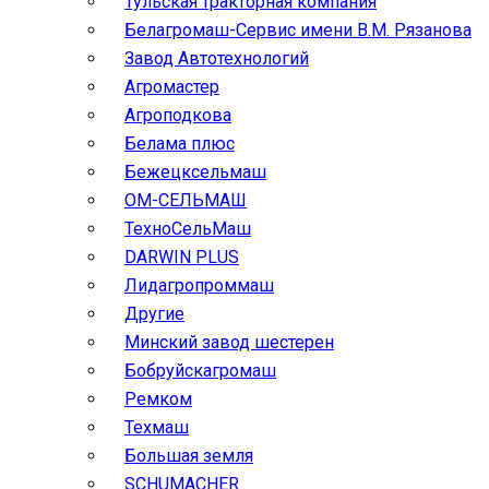
Тульская тракторная компания
Белагромаш-Сервис имени В.М. Рязанова
Завод Автотехнологий
Агромастер
Агроподкова
Белама плюс
Бежецксельмаш
ОМ-СЕЛЬМАШ
ТехноСельМаш
DARWIN PLUS
Лидагропроммаш
Другие
Минский завод шестерен
Бобруйскагромаш
Ремком
Техмаш
Большая земля
SCHUMACHER