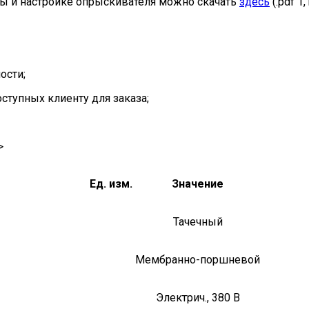
ы и настройке опрыскивателя можно скачать
здесь
(.pdf 1,
ости;
ступных клиенту для заказа;
>
Ед. изм.
Значение
Тачечный
Мембранно-поршневой
Электрич., 380 В