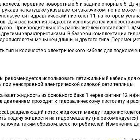
е колеса: передние поворотные 5 и задние опорные 6. Для
рукава на катушке указывается заказчиком, но не может 
спользуется гидравлический пистолет 11, на котором устан
ход. Для распыления жидкости используются износостойк
усов. Производительность распылителей составляет 1 л/ми
ругими характеристиками. В базовой комплектации гидра
идропистолеты меньшей длины и другого типа. Перемещает
ть тип и количество электрического кабеля для подключен
цы рекомендуется использовать пятижильный кабель для 
ь при неисправной электрической силовой сети теплицы.
сывает жидкость из основного бака 1 через фитинг 12 и фи
д давлением проходит к гидравлическому пистолету и рас
асоса), разделяющий поток жидкости между гидропистолет
ь подачу жидкости на гидромешалку (не рекомендуется) и 
отключив, таким образом, всех потребителей. Изменение д