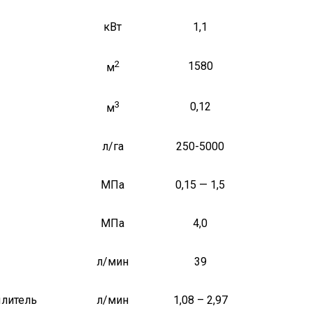
кВт
1,1
2
1580
м
3
0,12
м
л/га
250-5000
МПа
0,15 — 1,5
МПа
4,0
л/мин
39
ылитель
л/мин
1,08 – 2,97