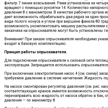
фильтр 7 линии всасывания. Рама установлена на четыр
вращают с помощью рукоятки 14. Количество напорного 
давления 8 с манометром. В качестве рабочего органа и
дает возможность обрабатывать два рядка за один про
виде полого конуса и углом при вершине факела 80 град
возможность укомплектовать машину распылителями с д
заказчика на опрыскивателе могут быть установлены г
Внимание! При заказе опрыскивателя необходимо указа
входит в базовую комплектацию.
Принцип работы опрыскивателя.
Для подключения опрыскивателя к силовой сети тепли
эксплуатации. Запрещается использовать опрыскивател
При включении электропитания насос 4 (см. схему) заса
требуемое давление в системе нагнетания. Жидкость по
На насосе смонтирован регулятор давления (см. рис. н
соответствующих кранов имеется возможность отключит
перенаправить всю жидкость от насоса обратно в бак, 
давления — по манометру 8.