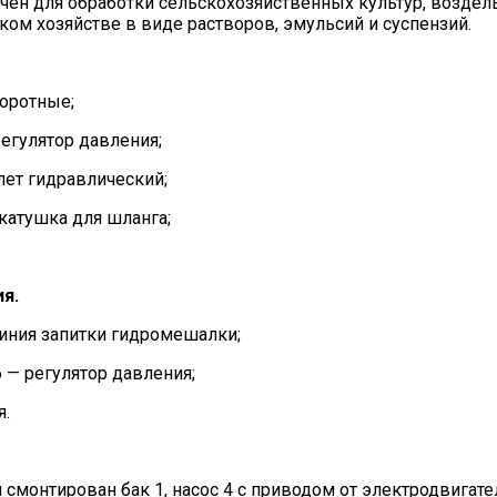
чен для обработки сельскохозяйственных культур, возде
ом хозяйстве в виде растворов, эмульсий и суспензий.
воротные;
регулятор давления;
лет гидравлический;
 катушка для шланга;
я.
 линия запитки гидромешалки;
6 — регулятор давления;
я.
й смонтирован бак 1, насос 4 с приводом от электродвигат