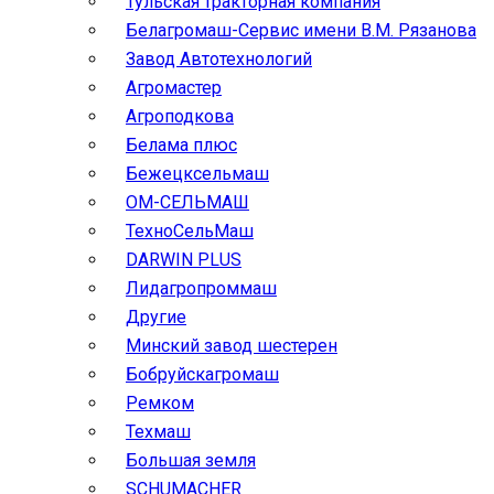
Тульская тракторная компания
Белагромаш-Сервис имени В.М. Рязанова
Завод Автотехнологий
Агромастер
Агроподкова
Белама плюс
Бежецксельмаш
ОМ-СЕЛЬМАШ
ТехноСельМаш
DARWIN PLUS
Лидагропроммаш
Другие
Минский завод шестерен
Бобруйскагромаш
Ремком
Техмаш
Большая земля
SCHUMACHER