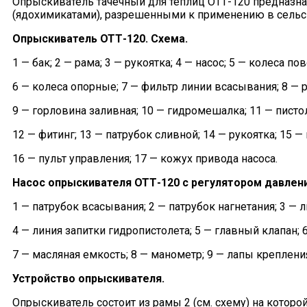
Опрыскиватель тачечный для теплиц ОТТ-120 предназна
(ядохимикатами), разрешенными к применению в сельск
Опрыскиватель ОТТ-120. Схема.
1 — бак; 2 — рама; 3 — рукоятка; 4 — насос; 5 — колеса по
6 — колеса опорные; 7 — фильтр линии всасывания; 8 — 
9 — горловина заливная; 10 — гидромешалка; 11 — писто
12 — фитинг; 13 — патрубок сливной; 14 — рукоятка; 15 —
16 — пульт управления; 17 — кожух привода насоса.
Насос опрыскивателя ОТТ-120 с регулятором давлени
1 — патрубок всасывания; 2 — патрубок нагнетания; 3 —
4 — линия запитки гидропистолета; 5 — главный клапан; 
7 — масляная емкость; 8 — манометр; 9 — лапы креплени
Устройство опрыскивателя.
Опрыскиватель состоит из рамы 2 (см. схему) на которо