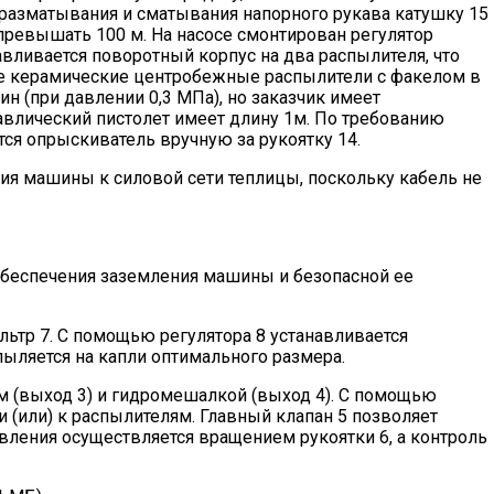
 разматывания и сматывания напорного рукава катушку 15
превышать 100 м. На насосе смонтирован регулятор
авливается поворотный корпус на два распылителя, что
ие керамические центробежные распылители с факелом в
н (при давлении 0,3 МПа), но заказчик имеет
влический пистолет имеет длину 1м. По требованию
ся опрыскиватель вручную за рукоятку 14.
ия машины к силовой сети теплицы, поскольку кабель не
обеспечения заземления машины и безопасной ее
льтр 7. С помощью регулятора 8 устанавливается
пыляется на капли оптимального размера.
ом (выход 3) и гидромешалкой (выход 4). С помощью
(или) к распылителям. Главный клапан 5 позволяет
авления осуществляется вращением рукоятки 6, а контроль