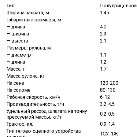
Тип
Полуприцепной
Ширина захвата, м
1,45
Габаритные размеры, м
— длина
4,0
— ширина
2,3
— высота
2,1
Размеры рулона, м
— диаметр
1,1
— длина
1,2
Масса, т
1,7
Масса рулона, кг
На сене
120-200
На соломе
80-130
Рабочая скорость, км/ч
6-12
Производительность, т/ч
3,2-4,5
Удельный расход шпагата на тонну
0,2-0,5
прессуемой массы, кг/т
Трактор, кл.
0,9-1,4
Тип тягово-сцепного устройства
ТСУ-1Ж
трактора