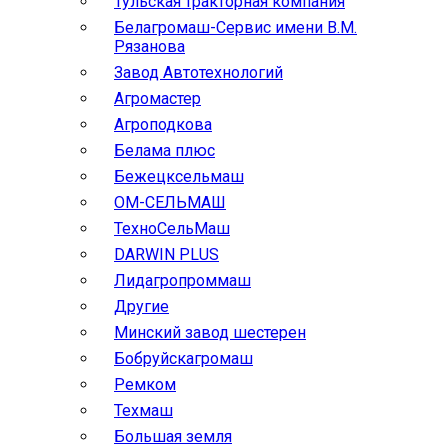
Тульская тракторная компания
Белагромаш-Сервис имени В.М.
Рязанова
Завод Автотехнологий
Агромастер
Агроподкова
Белама плюс
Бежецксельмаш
ОМ-СЕЛЬМАШ
ТехноСельМаш
DARWIN PLUS
Лидагропроммаш
Другие
Минский завод шестерен
Бобруйскагромаш
Ремком
Техмаш
Большая земля